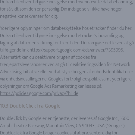
Du kan til enhver tid gøre indsigelse mod ovennævnte databehandling,
for så vidt som den er personlig. Din indsigelse vil ikke have nogen
negative konsekvenser for dig.
Yderligere oplysninger om databeskyttelse hos etracker finder du her.
Du kan til enhver tid gøre indsigelse mod etracker's indsamling og
lagring af data med virkning for fremtiden. Du kan gøre dette ved at gå
til følgende link
https://support.google.com/ads/answer/7395996
.
Alternativt kan du deaktivere brugen af cookies fra
tredjepartsleverandører ved at gå til deaktiveringssiden for Network
Advertising Initiative eller ved at styre brugen af enhedsidentifikatorer
via enhedsindstillingerne. Googles fortrolighedspolitik samt yderligere
oplysninger om Google Ads Remarketing kan læses på:
https://policies.google.com/privacy?hl=de
10.3 DoubleClick fra Google
DoubleClick by Google er en tjeneste, der leveres af Google Inc., 1600
Amphitheatre Parkway, Mountain View, CA 94043, USA ("Google").
Doubleclick fra Google bruger cookies til at præsentere dig for