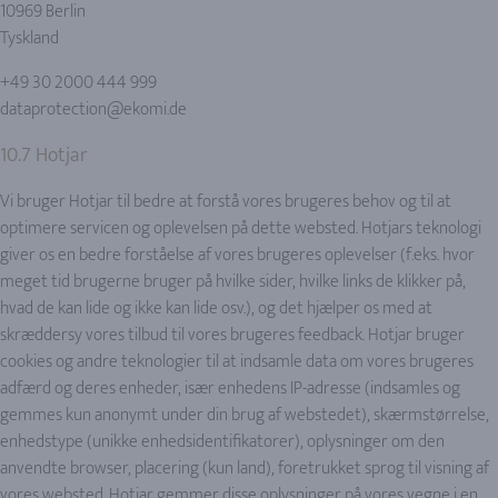
10969 Berlin
Tyskland
+49 30 2000 444 999
dataprotection@ekomi.de
10.7 Hotjar
Vi bruger Hotjar til bedre at forstå vores brugeres behov og til at
optimere servicen og oplevelsen på dette websted. Hotjars teknologi
giver os en bedre forståelse af vores brugeres oplevelser (f.eks. hvor
meget tid brugerne bruger på hvilke sider, hvilke links de klikker på,
hvad de kan lide og ikke kan lide osv.), og det hjælper os med at
skræddersy vores tilbud til vores brugeres feedback. Hotjar bruger
cookies og andre teknologier til at indsamle data om vores brugeres
adfærd og deres enheder, især enhedens IP-adresse (indsamles og
gemmes kun anonymt under din brug af webstedet), skærmstørrelse,
enhedstype (unikke enhedsidentifikatorer), oplysninger om den
anvendte browser, placering (kun land), foretrukket sprog til visning af
vores websted. Hotjar gemmer disse oplysninger på vores vegne i en