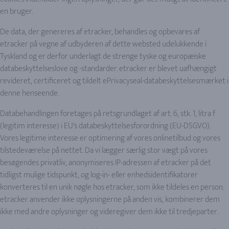
en bruger.
De data, der genereres af etracker, behandles og opbevares af
etracker på vegne af udbyderen af dette websted udelukkende i
Tyskland og er derfor underlagt de strenge tyske og europæiske
databeskyttelseslove og -standarder. etracker er blevet uafhængigt
revideret, certificeret og tildelt ePrivacyseal-databeskyttelsesmærket i
denne henseende.
Databehandlingen foretages på retsgrundlaget af art. 6, stk. 1, litra f
(legitim interesse) i EU's databeskyttelsesforordning (EU-DSGVO).
Vores legitime interesse er optimering af vores onlinetilbud og vores
tilstedeværelse på nettet. Da vi lægger særlig stor vægt på vores
besøgendes privatliv, anonymiseres IP-adressen af etracker på det
tidligst mulige tidspunkt, og log-in- eller enhedsidentifikatorer
konverteres til en unik nøgle hos etracker, som ikke tildeles en person.
etracker anvender ikke oplysningerne på anden vis, kombinerer dem
ikke med andre oplysninger og videregiver dem ikke til tredjeparter.