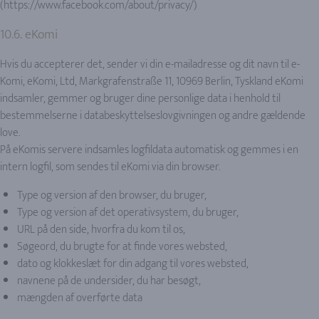
(https://www.facebook.com/about/privacy/)
10.6. eKomi
Hvis du accepterer det, sender vi din e-mailadresse og dit navn til e-
Komi, eKomi, Ltd, Markgrafenstraße 11, 10969 Berlin, Tyskland eKomi
indsamler, gemmer og bruger dine personlige data i henhold til
bestemmelserne i databeskyttelseslovgivningen og andre gældende
love.
På eKomis servere indsamles logfildata automatisk og gemmes i en
intern logfil, som sendes til eKomi via din browser.
Type og version af den browser, du bruger,
Type og version af det operativsystem, du bruger,
URL på den side, hvorfra du kom til os,
Søgeord, du brugte for at finde vores websted,
dato og klokkeslæt for din adgang til vores websted,
navnene på de undersider, du har besøgt,
mængden af overførte data