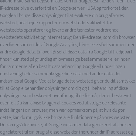
Økonomiske Samarbejdsområde. Kun i undtagelsestilfælde vil den fulde
IP-adresse blive overført til en Google-server i USA og forkortet der.
Google vil bruge disse oplysninger til at evaluere din brug af vores
websted, udarbejde rapporter om webstedets aktivitet for
webstedets operatører og levere andre tjenester vedrørende
webstedets aktivitet og internetbrug. Den IP-adresse, som din browser
overfører som en del af Google Analytics, bliver ikke slået sammen med
andre Google-data. En overførsel af disse data fra Google til tredjepart
finder kun sted på grundlag af lovmæssige bestemmelser eller inden
for rammerne af en bestilt databehandling. Google vil under ingen
omstændigheder sammenlægge dine data med andre data, der
indsamles af Google. Ved at bruge dette websted giver du dit samtykke
til, at Google behandler oplysninger om dig og til behandling af disse
oplysninger som beskrevet ovenfor og til de formål, der er beskrevet
ovenfor. Du kan afvise brugen af cookies ved at vælge de relevante
indstillinger i din browser, men vær opmærksom på, at hvis du gør
dette, kan du muligvis ikke bruge alle funktionerne på vores websted.
Du kan også forhindre, at Google indsamler data genereret af cookien
og relateret til din brug af disse websider (herunder din IP-adresse) og