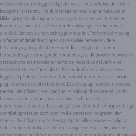
websted. Hvis du er logget ind på det sociale netværk, kan det tildele
besøget til din konto. Hvis du interagerer med plugins, f.eks. ved at
klikke på Facebook-knappen "Synes godt om" eller ved at skrive en
kommentar, overføres de tilsvarende oplysninger fra din browser
direkte til det sociale netværk og gemmes der. For formålet med og
omfanget af dataindsamlingen og de sociale netværks videre
behandling og brug af dataene samt dine rettigheder i denne
henseende og dine muligheder for at beskytte dit privatliv henvises til
databeskyttelsesmeddelelserne for de respektive netværk eller
websteder. Du kan finde links til disse nedenfor. Selv hvis du ikke er
logget ind på de sociale netværk, kan websteder med aktive sociale
plug-ins sende data til netværkene. Et aktivt plug-in sætter en cookie
med en identifikator, hver gang der er adgang til webstedet. Da din
browser sender denne cookie ved hver forbindelse til en
netværksserver uden at blive spurgt, kan netværket i princippet bruge
den til at oprette en profil over, hvilke websteder brugeren, der
tilhører identifikatoren, har besøgt. Og det ville også være muligt at
tildele denne identifikator til en person igen senere - f.eks. når man
senere logger ind på det sociale netværk. Vi bruger følgende plug-ins på