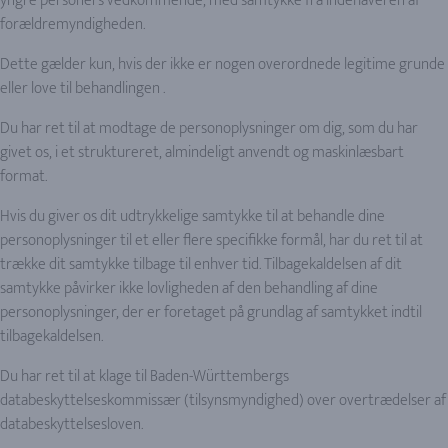
yngre personers vedkommende, med samtykke fra indehaveren af
forældremyndigheden.
Dette gælder kun, hvis der ikke er nogen overordnede legitime grunde
eller love til behandlingen .
Du har ret til at modtage de personoplysninger om dig, som du har
givet os, i et struktureret, almindeligt anvendt og maskinlæsbart
format.
Hvis du giver os dit udtrykkelige samtykke til at behandle dine
personoplysninger til et eller flere specifikke formål, har du ret til at
trække dit samtykke tilbage til enhver tid. Tilbagekaldelsen af dit
samtykke påvirker ikke lovligheden af den behandling af dine
personoplysninger, der er foretaget på grundlag af samtykket indtil
tilbagekaldelsen.
Du har ret til at klage til Baden-Württembergs
databeskyttelseskommissær (tilsynsmyndighed) over overtrædelser af
databeskyttelsesloven.