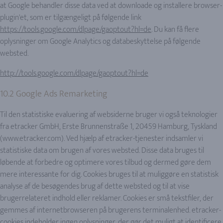
at Google behandler disse data ved at downloade og installere browser-
plugin'et, som er tilgængeligt på følgende link
https://tools.google.com/dlpage/gaoptout?hl=de
. Du kan få flere
oplysninger om Google Analytics og databeskyttelse på følgende
websted.
http://tools.google.com/dlpage/gaoptout?hl=de
10.2 Google Ads Remarketing
Til den statistiske evaluering af websiderne bruger vi også teknologier
fra etracker GmbH, Erste Brunnenstraße 1, 20459 Hamburg, Tyskland
(www.etracker.com). Ved hjælp af etracker-tjenester indsamler vi
statistiske data om brugen af vores websted. Disse data bruges til
løbende at forbedre og optimere vores tilbud og dermed gøre dem
mere interessante for dig. Cookies bruges til at muliggøre en statistisk
analyse af de besøgendes brug af dette websted og til at vise
brugerrelateret indhold eller reklamer. Cookies er små tekstfiler, der
gemmes af internetbrowseren på brugerens terminalenhed. etracker-
cookies indeholder ingen oplysninger, der gør det muligt at identificere