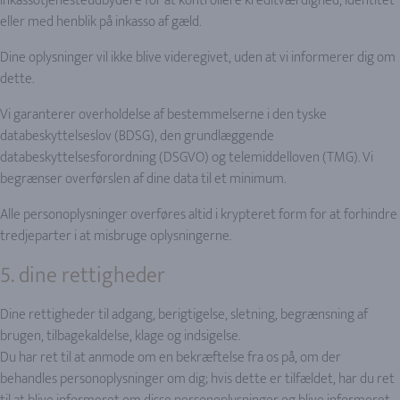
inkassotjenesteudbydere for at kontrollere kreditværdighed, identitet
eller med henblik på inkasso af gæld.
Dine oplysninger vil ikke blive videregivet, uden at vi informerer dig om
dette.
Vi garanterer overholdelse af bestemmelserne i den tyske
databeskyttelseslov (BDSG), den grundlæggende
databeskyttelsesforordning (DSGVO) og telemiddelloven (TMG). Vi
begrænser overførslen af dine data til et minimum.
Alle personoplysninger overføres altid i krypteret form for at forhindre
tredjeparter i at misbruge oplysningerne.
5. dine rettigheder
Dine rettigheder til adgang, berigtigelse, sletning, begrænsning af
brugen, tilbagekaldelse, klage og indsigelse.
Du har ret til at anmode om en bekræftelse fra os på, om der
behandles personoplysninger om dig; hvis dette er tilfældet, har du ret