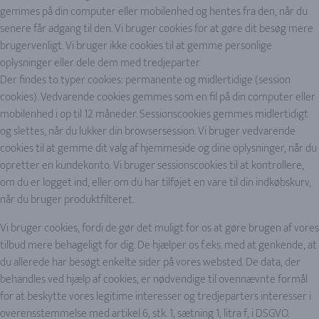
gemmes på din computer eller mobilenhed og hentes fra den, når du
senere får adgang til den. Vi bruger cookies for at gøre dit besøg mere
brugervenligt. Vi bruger ikke cookies til at gemme personlige
oplysninger eller dele dem med tredjeparter.
Der findes to typer cookies: permanente og midlertidige (session
cookies). Vedvarende cookies gemmes som en fil på din computer eller
mobilenhed i op til 12 måneder. Sessionscookies gemmes midlertidigt
og slettes, når du lukker din browsersession. Vi bruger vedvarende
cookies til at gemme dit valg af hjemmeside og dine oplysninger, når du
opretter en kundekonto. Vi bruger sessionscookies til at kontrollere,
om du er logget ind, eller om du har tilføjet en vare til din indkøbskurv,
når du bruger produktfilteret.
Vi bruger cookies, fordi de gør det muligt for os at gøre brugen af vores
tilbud mere behageligt for dig. De hjælper os f.eks. med at genkende, at
du allerede har besøgt enkelte sider på vores websted. De data, der
behandles ved hjælp af cookies, er nødvendige til ovennævnte formål
for at beskytte vores legitime interesser og tredjeparters interesser i
overensstemmelse med artikel 6, stk. 1, sætning 1, litra f, i DSGVO.