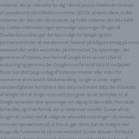
reklamer, der er relevante for dig. I denne proces tildeles din browser
et pseudonymt identifikationsnummer (ID) for at kontrollere, hvilke
reklamer der blev vist i din browser, og hvilke reklamer der blev kaldt
op. Cookies indeholder ingen personlige oplysninger. Brugen af
Doubleclick-cookies gør det kun muligt for Google og dets
partnerwebsteder at vise annoncer baseret på tidligere besøg på vores
websted eller andre websteder på internettet. De oplysninger, der
genereres af cookies, overføres af Google til en server i USA til
evaluering og gemmes der. Googles overførsel af data til tredjepart
finder kun sted på grundlag af lovbestemmelser eller inden for
rammerne af en bestilt databehandling. Google vil under ingen
omstændigheder kombinere dine data med andre data, der indsamles
af Google. Ved at bruge vores websted giver du dit samtykke til, at
Google behandler dine oplysninger om dig og til den måde, hvorpå de
behandles, og til de formål, der er beskrevet ovenfor. Du kan afvise
brugen af cookies ved at vælge de relevante indstillinger i din browser,
men vær opmærksom på, at hvis du gør dette, kan du muligvis ikke
bruge alle funktionerne på vores websted. Du kan desuden forhindre