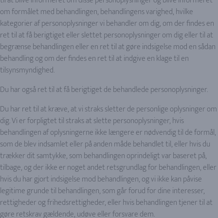
til at blive informeret om disse personoplysninger og blive informeret
om formålet med behandlingen, behandlingens varighed, hvilke
kategorier af personoplysninger vi behandler om dig, om der findes en
ret til at få berigtiget eller slettet personoplysninger om dig eller til at
begrænse behandlingen eller en ret til at gøre indsigelse mod en sådan
behandling og om der findes en ret til at indgive en klage til en
tilsynsmyndighed.
Du har også ret til at få berigtiget de behandlede personoplysninger.
Du har ret til at kræve, at vi straks sletter de personlige oplysninger om
dig. Vi er forpligtet til straks at slette personoplysninger, hvis
behandlingen af oplysningerne ikke længere er nødvendig til de formål,
som de blev indsamlet eller på anden måde behandlet til, eller hvis du
trækker dit samtykke, som behandlingen oprindeligt var baseret på,
tilbage, og der ikke er noget andet retsgrundlag for behandlingen, eller
hvis du har gjort indsigelse mod behandlingen, og vi ikke kan påvise
legitime grunde til behandlingen, som går forud for dine interesser,
rettigheder og frihedsrettigheder, eller hvis behandlingen tjener til at
gøre retskrav gældende, udøve eller forsvare dem.