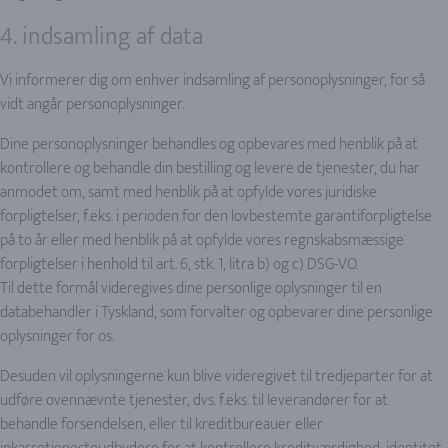
4. indsamling af data
Vi informerer dig om enhver indsamling af personoplysninger, for så
vidt angår personoplysninger.
Dine personoplysninger behandles og opbevares med henblik på at
kontrollere og behandle din bestilling og levere de tjenester, du har
anmodet om, samt med henblik på at opfylde vores juridiske
forpligtelser, f.eks. i perioden for den lovbestemte garantiforpligtelse
på to år eller med henblik på at opfylde vores regnskabsmæssige
forpligtelser i henhold til art. 6, stk. 1, litra b) og c) DSG-VO.
Til dette formål videregives dine personlige oplysninger til en
databehandler i Tyskland, som forvalter og opbevarer dine personlige
oplysninger for os.
Desuden vil oplysningerne kun blive videregivet til tredjeparter for at
udføre ovennævnte tjenester, dvs. f.eks. til leverandører for at
behandle forsendelsen, eller til kreditbureauer eller