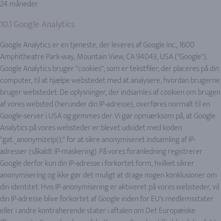
24 måneder.
10.1 Google Analytics
Google Analytics er en tjeneste, der leveres af Google Inc., 1600
Amphitheatre Park-way, Mountain View, CA 94043, USA ("Google").
Google Analytics bruger "cookies", som er tekstfiler, der placeres på din
computer, til at hjælpe webstedet med at analysere, hvordan brugerne
bruger webstedet. De oplysninger, der indsamles af cookien om brugen
af vores websted (herunder din IP-adresse), overføres normalt til en
Google-server i USA og gemmes der. Vi gør opmærksom på, at Google
Analytics på vores websteder er blevet udvidet med koden
"gat._anonymizeIp();" for at sikre anonymiseret indsamling af IP-
adresser (såkaldt IP-maskering). På vores foranledning registrerer
Google derfor kun din IP-adresse i forkortet form, hvilket sikrer
anonymisering og ikke gør det muligt at drage nogen konklusioner om
din identitet. Hvis IP-anonymisering er aktiveret på vores websteder, vil
din IP-adresse blive forkortet af Google inden for EU's medlemsstater
eller i andre kontraherende stater i aftalen om Det Europæiske