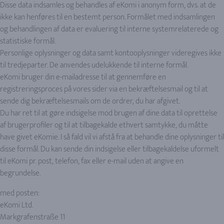
Disse data indsamles og behandles af eKomi i anonym form, dvs. at de
ikke kan henføres til en bestemt person. Formålet med indsamlingen
og behandlingen af data er evaluering til interne systemrelaterede og
statistiske formål.
Personlige oplysninger og data samt kontooplysninger videregives ikke
til tredjeparter. De anvendes udelukkende til interne formål.
eKomi bruger din e-mailadresse til at gennemføre en
registreringsproces på vores sider via en bekræftelsesmail og til at
sende dig bekræftelsesmails om de ordrer, du har afgivet.
Du har ret til at gøre indsigelse mod brugen af dine data til oprettelse
af brugerprofiler og til at tilbagekalde ethvert samtykke, du måtte
have givet eKomie. I så fald vil vi afstå fra at behandle dine oplysninger til
disse formål. Du kan sende din indsigelse eller tilbagekaldelse uformelt
til eKomi pr. post, telefon, fax eller e-mail uden at angive en
begrundelse.
med posten:
eKomi Ltd.
Markgrafenstraße 11