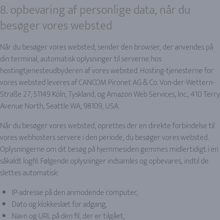
8. opbevaring af personlige data, når du
besøger vores websted
Når du besøger vores websted, sender den browser, der anvendes på
din terminal, automatisk oplysninger til serverne hos
hostingtjenesteudbyderen af vores websted. Hosting-tjenesterne for
vores websted leveres af CANCOM Pironet AG & Co. Von-der-Wettern-
Straße 27, 51149 Köln, Tyskland, og Amazon Web Services, Inc., 410 Terry
Avenue North, Seattle WA, 98109, USA.
Når du besøger vores websted, oprettes der en direkte forbindelse til
vores webhosters servere i den periode, du besøger vores websted.
Oplysningerne om dit besøg på hjemmesiden gemmes midlertidigt i en
såkaldt logfil. Følgende oplysninger indsamles og opbevares, indtil de
slettes automatisk:
IP-adresse på den anmodende computer,
Dato og klokkeslæt for adgang,
Navn og URL på den fil, der er tilgået,