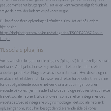
pseudonymiseret brugerprofil. Hotjar er kontraktmæssigt forbudt at
sælge de data, der indsamles på vores vegne.
Du kan finde flere oplysninger i afsnittet "Om Hotjar" på Hotjars
hjælpeside.
https://help.hotjar.com/hc/en-us/categories/115001323967-About-
Hotjar
11. sociale plug-ins
Vores websted bruger sociale plug-ins ("plug-ins") fra forskellige sociale
netværk. Ved hjælp af disse plug-ins kan du f.eks. dele indhold eller
anbefale produkter. Plugins er aktive som standard. Hvis disse plug-ins
er aktiveret, etablerer din browser en direkte forbindelse til serverne
for det pågældende sociale netværk, så snart du ringer op til en
webside på vores hjemmeside. Indholdet af plug-in'et overføres direkte
fra det sociale netværk til din browser, som derefter integrerer det i
webstedet. Ved at integrere plugins modtager det sociale netværk
oplysninger om, at du har besøgt den tilsvarende side på vores