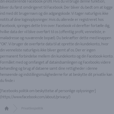
din eksisterende Facebook-profil. Hvis du vil bruge denne funktion,
bliver du først omdirigeret til Facebook. Der bliver du bedt om at logge
ind med dit brugernavn og din adgangskode. Vi tager naturligvis ikke
notits af dine loginoplysninger. Hvis du allerede er registreret hos
Facebook, springes dette trin over. Facebook vil derefter fortælle dig,
hvilke data der vil blive overført til os (offentlig profil, venneliste, e-
mailadresse og nuværende bopæl). Du bekræfter dette med knappen
"OK". Vi bruger de overførte data til at oprette din kundekonto, hvor
din venneliste naturligvis ikke bliver gemt af os. Der er ingen
permanent forbindelse mellem din kundekonto og din Facebook-konto.
Formålet med og omfanget af dataindsamlingen og Facebooks videre
behandling og brug af dataene samt dine rettigheder i denne
henseende og indstillingsmulighederne for at beskytte dit privatliv kan
du finde i
[Facebooks politik om beskyttelse af personlige oplysninger]
(https://www.facebook.com/about/privacy/)
Privatlivspolitik
Home