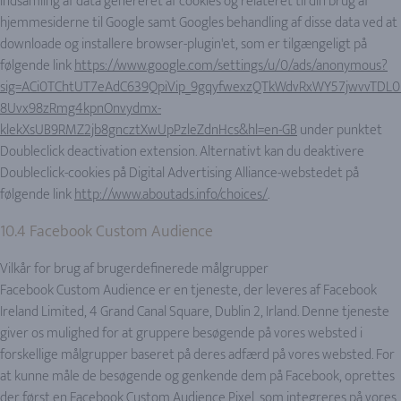
indsamling af data genereret af cookies og relateret til din brug af
hjemmesiderne til Google samt Googles behandling af disse data ved at
downloade og installere browser-plugin'et, som er tilgængeligt på
følgende link
https://www.google.com/settings/u/0/ads/anonymous?
sig=ACi0TChtUT7eAdC639QpiVip_9gqyfwexzQTkWdvRxWY57jwvvTDL
8Uvx98zRmg4kpnOnvydmx-
klekXsUB9RMZ2jb8gncztXwUpPzleZdnHcs&hl=en-GB
under punktet
Doubleclick deactivation extension. Alternativt kan du deaktivere
Doubleclick-cookies på Digital Advertising Alliance-webstedet på
følgende link
http://www.aboutads.info/choices/
.
10.4 Facebook Custom Audience
Vilkår for brug af brugerdefinerede målgrupper
Facebook Custom Audience er en tjeneste, der leveres af Facebook
Ireland Limited, 4 Grand Canal Square, Dublin 2, Irland. Denne tjeneste
giver os mulighed for at gruppere besøgende på vores websted i
forskellige målgrupper baseret på deres adfærd på vores websted. For
at kunne måle de besøgende og genkende dem på Facebook, oprettes
der først en Facebook Custom Audience Pixel, som integreres på vores