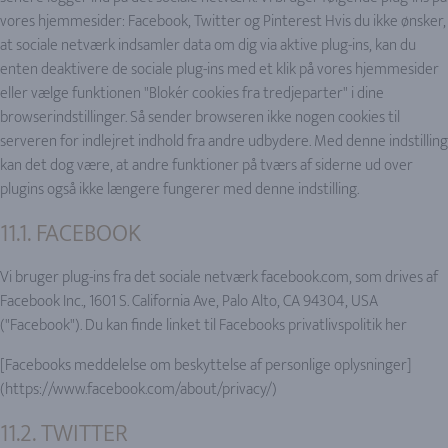
vores hjemmesider: Facebook, Twitter og Pinterest Hvis du ikke ønsker,
at sociale netværk indsamler data om dig via aktive plug-ins, kan du
enten deaktivere de sociale plug-ins med et klik på vores hjemmesider
eller vælge funktionen "Blokér cookies fra tredjeparter" i dine
browserindstillinger. Så sender browseren ikke nogen cookies til
serveren for indlejret indhold fra andre udbydere. Med denne indstilling
kan det dog være, at andre funktioner på tværs af siderne ud over
plugins også ikke længere fungerer med denne indstilling.
11.1. FACEBOOK
Vi bruger plug-ins fra det sociale netværk facebook.com, som drives af
Facebook Inc., 1601 S. California Ave, Palo Alto, CA 94304, USA
("Facebook"). Du kan finde linket til Facebooks privatlivspolitik her
[Facebooks meddelelse om beskyttelse af personlige oplysninger]
(https://www.facebook.com/about/privacy/)
11.2. TWITTER