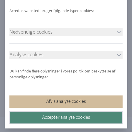
Legeringer
RJC-certificering
Urban minedrift
Butikker
Nødvendige cookies
VORES POLITIK
FØLG OS
Tryk
Analyse cookies
Privatlivspolitik
Du kan finde flere oplysninger i vores politik om beskyttelse af
Samtykke til cookies
personlige oplysninger.
Sitemap
Afvis analyse cookies
Accepter analyse cookies
Copyright 2026 - Alle rettigheder forbeholdt acredo
| Alle priser er inkl. 25% moms