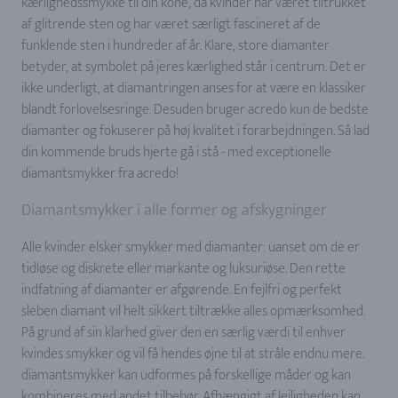
kærlighedssmykke til din kone, da kvinder har været tiltrukket
af glitrende sten og har været særligt fascineret af de
funklende sten i hundreder af år. Klare, store diamanter
betyder, at symbolet på jeres kærlighed står i centrum. Det er
ikke underligt, at diamantringen anses for at være en klassiker
blandt forlovelsesringe. Desuden bruger acredo kun de bedste
diamanter og fokuserer på høj kvalitet i forarbejdningen. Så lad
din kommende bruds hjerte gå i stå - med exceptionelle
diamantsmykker fra acredo!
Diamantsmykker i alle former og afskygninger
Alle kvinder elsker smykker med diamanter: uanset om de er
tidløse og diskrete eller markante og luksuriøse. Den rette
indfatning af diamanter er afgørende. En fejlfri og perfekt
sleben diamant vil helt sikkert tiltrække alles opmærksomhed.
På grund af sin klarhed giver den en særlig værdi til enhver
kvindes smykker og vil få hendes øjne til at stråle endnu mere.
diamantsmykker kan udformes på forskellige måder og kan
kombineres med andet tilbehør. Afhængigt af lejligheden kan