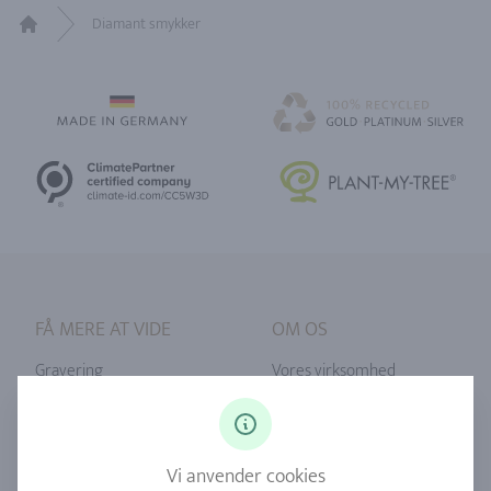
Diamant smykker
Home
FÅ MERE AT VIDE
OM OS
Gravering
Vores virksomhed
Ringstørrelse
Vores filosofi
Diamanter
Vores serviceydelser
Vi anvender cookies
Safir
Vores kvalitet