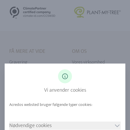
FÅ MERE AT VIDE
OM OS
Gravering
Vores virksomhed
Ringstørrelse
Vores filosofi
Diamanter
Vores serviceydelser
Vi anvender cookies
Safir
Vores kvalitet
Legeringer
RJC-certificering
Urban minedrift
Butikker
Nødvendige cookies