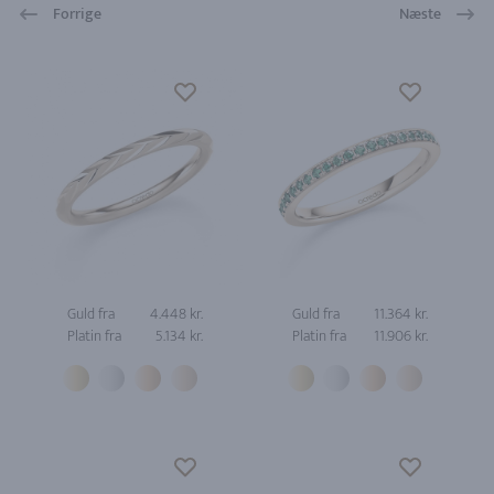
Forrige
Næste
Guld fra
4.448 kr.
Guld fra
11.364 kr.
Platin fra
5.134 kr.
Platin fra
11.906 kr.