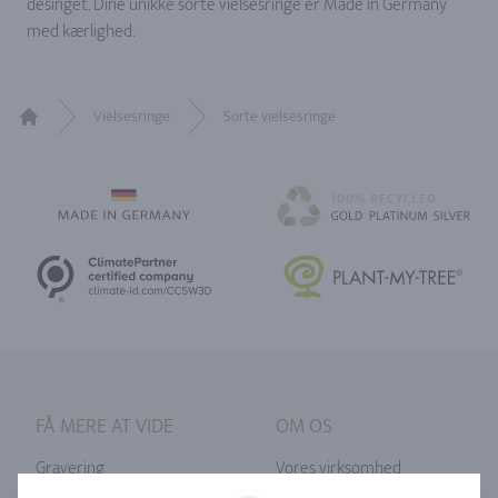
desinget. Dine unikke sorte vielsesringe er Made in Germany
med kærlighed.
Vielsesringe
Sorte vielsesringe
Home
FÅ MERE AT VIDE
OM OS
Gravering
Vores virksomhed