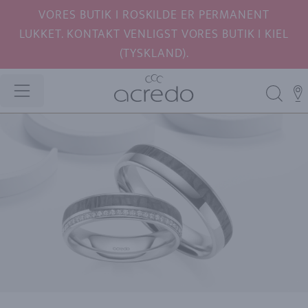
VORES BUTIK I ROSKILDE ER PERMANENT
LUKKET. KONTAKT VENLIGST VORES BUTIK I KIEL
(TYSKLAND).