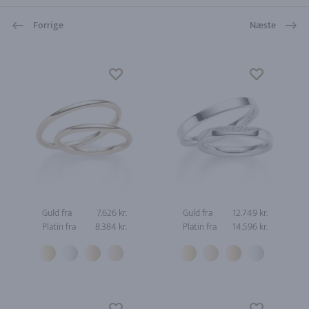
Forrige
Næste
Guld fra
7.626 kr.
Guld fra
12.749 kr.
Platin fra
8.384 kr.
Platin fra
14.596 kr.