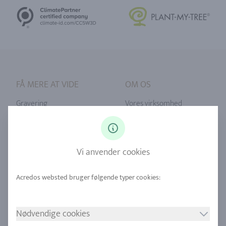
FÅ MERE AT VIDE
OM OS
Gravering
Vores virksomhed
Ringstørrelse
Vores filosofi
Diamanter
Vores serviceydelser
Vi anvender cookies
Safir
Vores kvalitet
Legeringer
RJC-certificering
Urban minedrift
Butikker
Nødvendige cookies