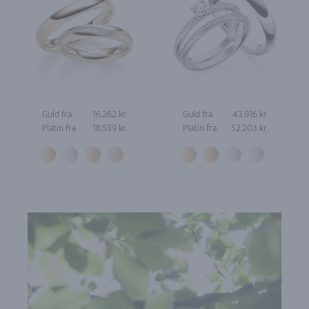
Guld fra
16.262 kr.
Guld fra
43.916 kr.
Platin fra
18.539 kr.
Platin fra
52.203 kr.