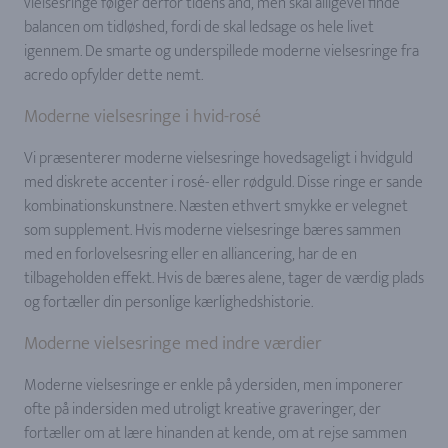
vielsesringe følger derfor tidens ånd, men skal alligevel finde
balancen om tidløshed, fordi de skal ledsage os hele livet
igennem. De smarte og underspillede moderne vielsesringe fra
acredo opfylder dette nemt.
Moderne vielsesringe i hvid-rosé
Vi præsenterer moderne vielsesringe hovedsageligt i hvidguld
med diskrete accenter i rosé- eller rødguld. Disse ringe er sande
kombinationskunstnere. Næsten ethvert smykke er velegnet
som supplement. Hvis moderne vielsesringe bæres sammen
med en forlovelsesring eller en alliancering, har de en
tilbageholden effekt. Hvis de bæres alene, tager de værdig plads
og fortæller din personlige kærlighedshistorie.
Moderne vielsesringe med indre værdier
Moderne vielsesringe er enkle på ydersiden, men imponerer
ofte på indersiden med utroligt kreative graveringer, der
fortæller om at lære hinanden at kende, om at rejse sammen